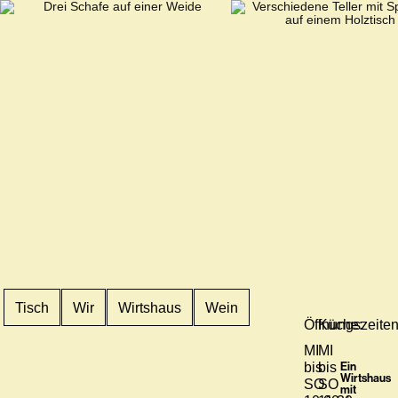
Tisch
Wir
Wirtshaus
Wein
Öffnungszeiten
Küche:
MI
MI
bis
bis
Ein
Wirtshaus
SO
SO
mit