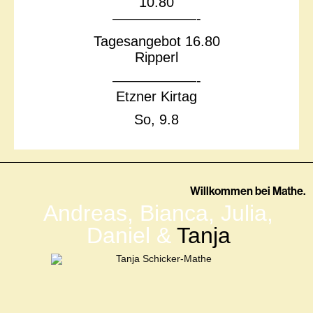
10.80
——————-
Tagesangebot 16.80
Ripperl
——————-
Etzner Kirtag
So, 9.8
Willkommen bei Mathe.
Andreas,
Bianca,
Julia,
Daniel
&
Tanja